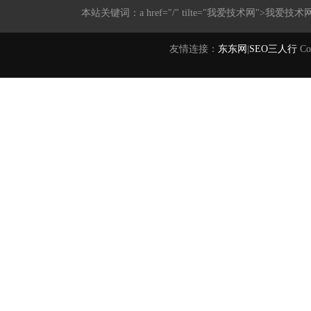
本站关键词：a href="/" tilte="我爱技术网">我爱技术
友情连接：
东东网
|
SEO三人行
Co