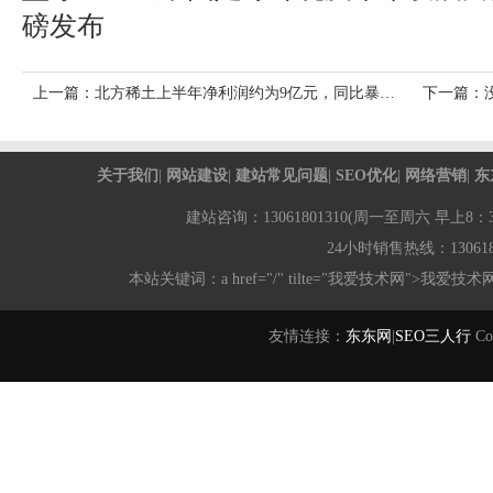
磅发布
上一篇：
北方稀土上半年净利润约为9亿元，同比暴增超50倍
下一篇：
关于我们
|
网站建设
|
建站常见问题
|
SEO优化
|
网络营销
|
东
建站咨询：13061801310(周一至周六 早上8：30-
24小时销售热线：1306180
本站关键词：a href="/" tilte="我爱技术网">我爱技术
友情连接：
东东网
|
SEO三人行
Co