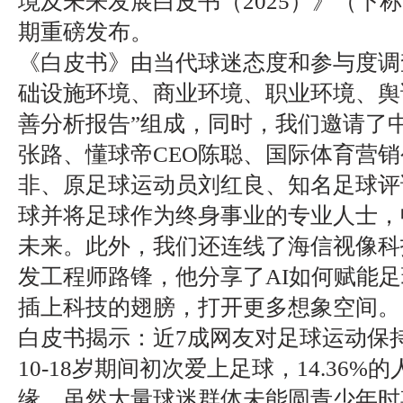
境及未来发展白皮书（2025）》（下
期重磅发布。
《白皮书》由当代球迷态度和参与度调
础设施环境、商业环境、职业环境、舆
善分析报告”组成，同时，我们邀请了
张路、懂球帝CEO陈聪、国际体育营
非、原足球运动员刘红良、知名足球评
球并将足球作为终身事业的专业人士，
未来。此外，我们还连线了海信视像科
发工程师路锋，他分享了AI如何赋能
插上科技的翅膀，打开更多想象空间。
白皮书揭示：近7成网友对足球运动保
10-18岁期间初次爱上足球，14.36%
缘。虽然大量球迷群体未能圆青少年时