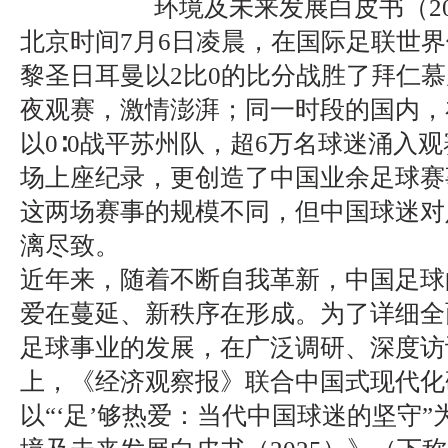
环境及未来发展白皮书（2
北京时间7月6日凌晨，在国际足联世界
黎圣日耳曼以2比0的比分战胜了拜仁
夜观赛，激情澎湃；同一时段的国内，
以0∶0战平苏州队，超6万名球迷涌入观
场上座纪录，更创造了中国业余足球赛
这两场赛事的规模不同，但中国球迷对
漓尽致。
近年来，随着不断自我革新，中国足球
爱在蔓延、新秩序在形成。为了详细全
足球事业的发展，在广泛调研、深度访
上，《经济观察报》联合中国式现代化
以“‘足’够热爱：当代中国球迷的坚守