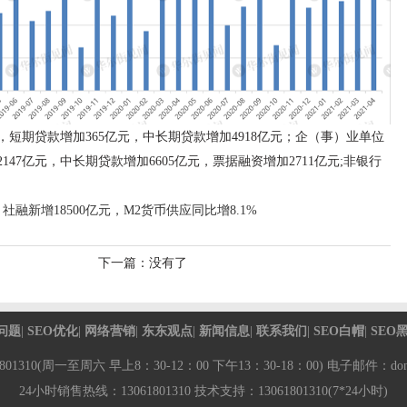
，短期贷款增加365亿元，中长期贷款增加4918亿元；企（事）业单位
147亿元，中长期贷款增加6605亿元，票据融资增加2711亿元;非银行
社融新增18500亿元，M2货币供应同比增8.1%
下一篇：没有了
问题
|
SEO优化
|
网络营销
|
东东观点
|
新闻信息
|
联系我们
|
SEO白帽
|
SEO
01310(周一至周六 早上8：30-12：00 下午13：30-18：00) 电子邮件：dong6
24小时销售热线：13061801310 技术支持：13061801310(7*24小时)