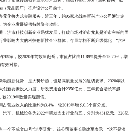
了图像传感器和显示芯片业务，根据TrendForce（集邦咨询）数
less（无晶圆厂）芯片设计公司前十。
多元化接力式金融服务，近三年，约95家次战略新兴产业公司通过定
元，为企业发展提供持续资金动能。
通，沪市科技创新企业迅猛发展，打破市场对沪市尤其是沪市主板的固
行业影响力大的科技创新性企业群体，存量结构不断升级优化，“含科
9家，较2020年前数量翻番，市值占比由11.89%提升至15.70%，增
的有效对接。
动能新优势，是大势所趋，也是高质量发展的迫切要求。2020年以
创新要素投入力度，研发费用合计2350亿元，三年复合增长率超
，较2019年数量实现翻倍。
占营业收入的比重约为3.4%，较2019年增长0.5个百分点。
车、机械设备为2022年研发支出行业前五，分别为431亿元、326亿
有一个不成文口号“过度研发”。该公司董事长魏建军表示，“这不是浪