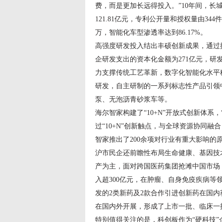
费，而是更加长远得投入。”10年间，长城汽
121.81亿元，专利公开量和授权量由344
万，智能化车型渗透率达到86.17%。
高强度研发投入结出丰硕创新成果，通过提
企研发支出的资本化金额为271亿元，研发
力支撑传统工艺革新，数字化智能化水平
研发，自主研制的一系列标志性产品引领
泵、无泡沥青砂浆车等。
海尔智家构建了“10+N”开放式创新体系
过“10+N”创新触点，与全球资源协同
智家推出了200余项对行业有重大影响
沪市民企还前瞻性布局生命健康、基因技
产为主，面对跨国医药集团抢滩中国市场
入超300亿元，在肿瘤、自身免疫疾病等
发的2类新药及2款合作引进创新药在国内
在国内外开展，形成了上市一批、临床一
特别值得关注的是，科创板作为“硬科技