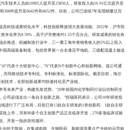
车技术人员由10905人提升至23850人，研发投入由16.91亿元提升至
件和308件提升至6042件和4652件。目前，公司已连续7年实现销量过百
高科技成果转化水平，科技创新释放强大发展动能。2022年，沪市民
资本化率为9.59%，高于沪市整体约1.25个百分点。研发成果的转化有
稳步推进。机械制造行业中，三一重工每年将销售收入的5%以上投入
中国高端装备制造，包括世界第一台全液压平地机、三级配混凝土输送
，“10”代表十大研发中心，“N”代表N个创新中心和创新网络。该公司通
融合，共同推动技术专利化、专利标准化、标准国际化。截至目前，海尔
的原创技术，全部创新成果均快速转化至产业链。
术等未来产业，构建先发优势。“20年前国内化学制药行业以仿制药生
，公司必须走出一条自主创新之路。”恒瑞医药表示，公司10年研发投
领域进行了广泛布局，目前已有13款自主研发的1类创新药、1款自主研
获批上市，另有80多个自主创新产品正在临床开发，270多项临床试验
批、开发一批的良性循环。
”企业的主阵地，在集成电路、生物医药、新能源等重点产业链的示范效