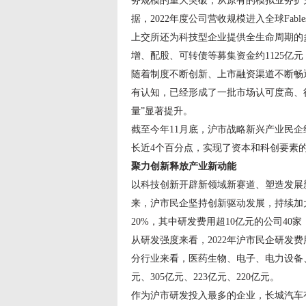
务规模的重大突破，从原有的模拟业务扩充到
据，2022年度公司营收规模进入全球Fab
上交所还为科技型企业提供全生命周期的
增、配股、可转债等募集资金约1125亿
随着制度不断创新、上市融资渠道不断畅
有认知，已经形成了一批市场认可度高、
量”显著提升。
截至今年11月底，沪市战略新兴产业民企约70
长近4个百分点，实现了资本和科创要素
聚力创新
释放
产业新动能
以科技创新开辟新领域新赛道、塑造发展新
来，沪市民企坚持创新驱动发展，持续加大
20%，其中研发费用超10亿元的公司40家
从研发强度来看，2022年沪市民企研发费用
分行业来看，医药生物、电子、电力设备、汽
元、305亿元、223亿元、220亿元。
作为沪市研发投入最多的企业，长城汽车