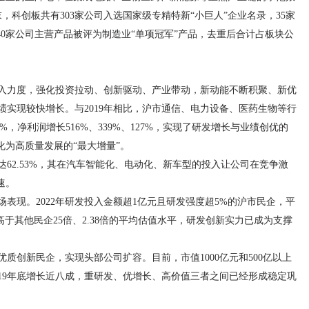
末，科创板共有303家公司入选国家级专精特新“小巨人”企业名录，35家
40家公司主营产品被评为制造业“单项冠军”产品，去重后合计占板块公
入力度，强化投资拉动、创新驱动、产业带动，新动能不断积聚、新优
实现较快增长。与2019年相比，沪市通信、电力设备、医药生物等行
99%，净利润增长516%、339%、127%，实现了研发增长与业绩创优的
化为高质量发展的“最大增量”。
达62.53%，其在汽车智能化、电动化、新车型的投入让公司在竞争激
速。
表现。2022年研发投入金额超1亿元且研发强度超5%的沪市民企，平
，高于其他民企25倍、2.38倍的平均估值水平，研发创新实力已成为支撑
质创新民企，实现头部公司扩容。目前，市值1000亿元和500亿以上
2019年底增长近八成，重研发、优增长、高价值三者之间已经形成稳定巩